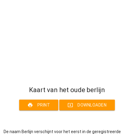
Kaart van het oude berlijn
print
system_update_alt
PRINT
DOWNLOADEN
De naam Berlijn verschijnt voor het eerst in de geregistreerde