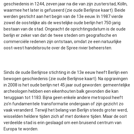
geschiedenis in 1244, zeven jaar na die van zijn zusterstad, Kölln,
waarmee het later is gefuseerd (zie oude Berlijnse kaart). Beide
werden gesticht aan het begin van de 13e eeuw. In 1987 vierde
zowel de oostelijke als de westelijke oude berlijn het 750-jarig
bestaan van de stad. Ongeacht de oprichtingsdatum is de oude
berlijn er zeker van dat de twee steden om geografische en
commerciële redenen zijn ontstaan, omdat ze een natuurlijke
oost-west handelsroute over de Spree rivier beheersten.
Sinds de oude Berlijnse stichting in de 13e eeuw heeft Berlijn een
bewogen geschiedenis (zie oude Berlijnse kaart). Na opgravingen
in 2008 is het oude berlijn net 45 jaar oud geworden: gemeentelijke
archeologen hebben een eikenhouten balk gevonden die kan
teruggaan tot 1183. Bijna geen enkele andere metropool heeft
zo'n fundamentele transformatie ondergaan of zijn gezicht zo
vaak veranderd. Terwijl het belang van Berlijn steeds groter werd,
wisselden heldere tijden zich af met donkere tijden. Maar de ooit
verdeelde stad is erin geslaagd om een bruisend centrum van
Europa te worden.