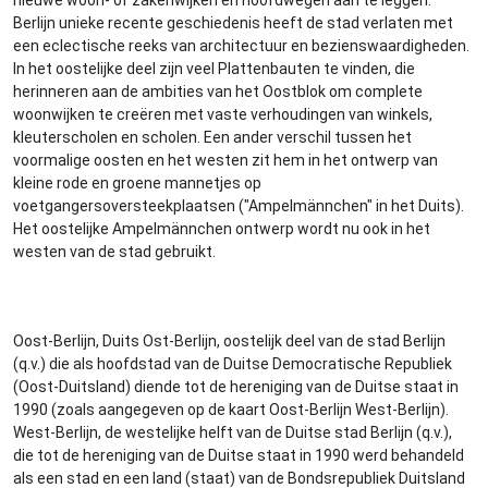
nieuwe woon- of zakenwijken en hoofdwegen aan te leggen.
Berlijn unieke recente geschiedenis heeft de stad verlaten met
een eclectische reeks van architectuur en bezienswaardigheden.
In het oostelijke deel zijn veel Plattenbauten te vinden, die
herinneren aan de ambities van het Oostblok om complete
woonwijken te creëren met vaste verhoudingen van winkels,
kleuterscholen en scholen. Een ander verschil tussen het
voormalige oosten en het westen zit hem in het ontwerp van
kleine rode en groene mannetjes op
voetgangersoversteekplaatsen ("Ampelmännchen" in het Duits).
Het oostelijke Ampelmännchen ontwerp wordt nu ook in het
westen van de stad gebruikt.
Oost-Berlijn, Duits Ost-Berlijn, oostelijk deel van de stad Berlijn
(q.v.) die als hoofdstad van de Duitse Democratische Republiek
(Oost-Duitsland) diende tot de hereniging van de Duitse staat in
1990 (zoals aangegeven op de kaart Oost-Berlijn West-Berlijn).
West-Berlijn, de westelijke helft van de Duitse stad Berlijn (q.v.),
die tot de hereniging van de Duitse staat in 1990 werd behandeld
als een stad en een land (staat) van de Bondsrepubliek Duitsland