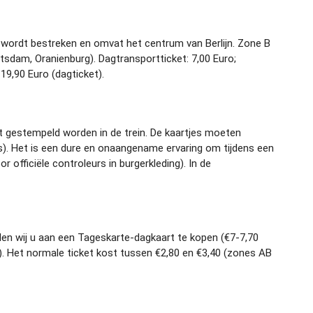
en wordt bestreken en omvat het centrum van Berlijn. Zone B
otsdam, Oranienburg). Dagtransportticket: 7,00 Euro;
19,90 Euro (dagticket).
et gestempeld worden in de trein. De kaartjes moeten
). Het is een dure en onaangename ervaring om tijdens een
 officiële controleurs in burgerkleding). In de
aden wij u aan een Tageskarte-dagkaart te kopen (€7-7,70
BVG). Het normale ticket kost tussen €2,80 en €3,40 (zones AB