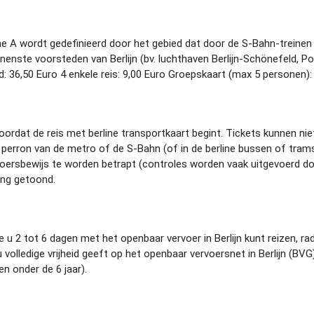
 Zone A wordt gedefinieerd door het gebied dat door de S-Bahn-trein
nnenste voorsteden van Berlijn (bv. luchthaven Berlijn-Schönefeld, P
 36,50 Euro 4 enkele reis: 9,00 Euro Groepskaart (max 5 personen): 
oordat de reis met berline transportkaart begint. Tickets kunnen ni
erron van de metro of de S-Bahn (of in de berline bussen of trams
voersbewijs te worden betrapt (controles worden vaak uitgevoerd door
ing getoond.
 u 2 tot 6 dagen met het openbaar vervoer in Berlijn kunt reizen, r
e u volledige vrijheid geeft op het openbaar vervoersnet in Berlijn (
en onder de 6 jaar).