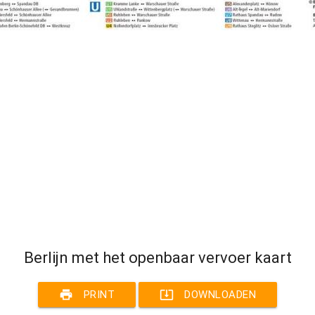
Berlijn met het openbaar vervoer kaart
print
system_update_alt
PRINT
DOWNLOADEN