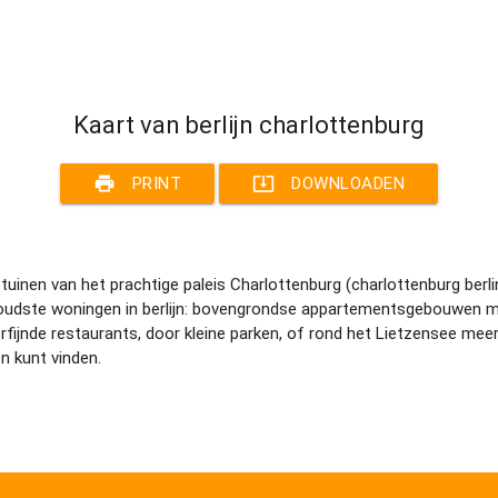
Kaart van berlijn charlottenburg
print
system_update_alt
PRINT
DOWNLOADEN
 de tuinen van het prachtige paleis Charlottenburg (charlottenburg be
de oudste woningen in berlijn: bovengrondse appartementsgebouwen m
erfijnde restaurants, door kleine parken, of rond het Lietzensee me
n kunt vinden.