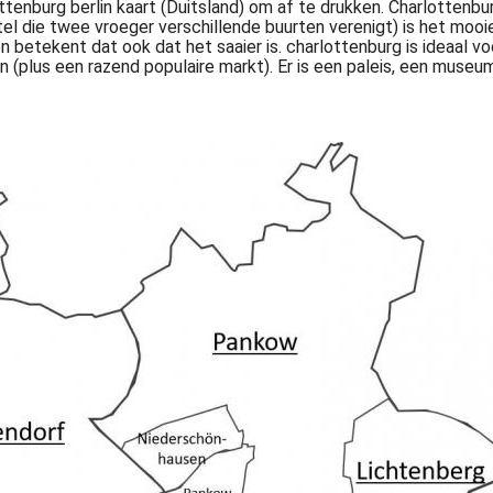
ottenburg berlin kaart (Duitsland) om af te drukken. Charlottenbu
el die twee vroeger verschillende buurten verenigt) is het mooie
n betekent dat ook dat het saaier is. charlottenburg is ideaal 
ijn (plus een razend populaire markt). Er is een paleis, een mus