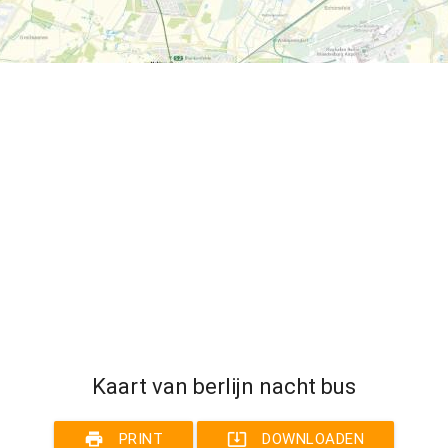
Kaart van berlijn nacht bus
print
system_update_alt
PRINT
DOWNLOADEN