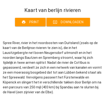
Kaart van berlijn rivieren
print
system_update_alt
PRINT
DOWNLOADEN
Spree River, rivier in het noordoosten van Duitsland (zoals op de
kaart van de Berlijnse rivieren te zien is), die in het
Lausitzgebergte net boven Neugersdorf uitmondt en in het
noorden langs Bautzen en Spremberg stroomt, waar hij zich
tijdelijk in twee armen splitst. Nadat de rivier de Cottbus is
gepasseerd, verdeelt ze zich in een netwerk van kanalen en vormt
ze een moerassig bosgebied dat tot aan Lübben bekend staat als
het Spreewald. Vervolgens passeert het Fürstenwalde en
Köpenick en slingert het in verschillende takken door Berlijn om na
een parcours van 250 mijl (403 km) bij Spandau aan te sluiten bij
de Havel (een zijrivier van de Elbe).